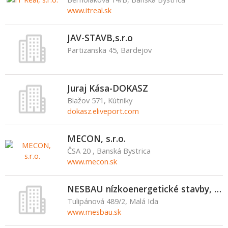
www.itreal.sk
JAV-STAVB,s.r.o
Partizanska 45, Bardejov
Juraj Kása-DOKASZ
Blažov 571, Kútniky
dokasz.eliveport.com
MECON, s.r.o.
ČSA 20 , Banská Bystrica
www.mecon.sk
NESBAU nízkoenergetické stavby, s.r.o.
Tulipánová 489/2, Malá Ida
www.mesbau.sk