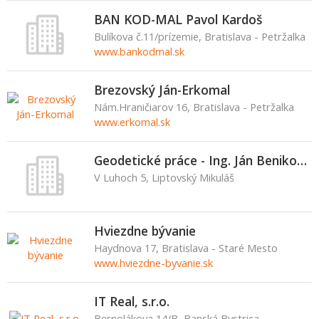
BAN KOD-MAL Pavol Kardoš
Bulíkova č.11/prízemie, Bratislava - Petržalka
www.bankodmal.sk
Brezovský Ján-Erkomal
Nám.Hraničiarov 16, Bratislava - Petržalka
www.erkomal.sk
Geodetické práce - Ing. Ján Benikovský
V Luhoch 5, Liptovský Mikuláš
Hviezdne bývanie
Haydnova 17, Bratislava - Staré Mesto
www.hviezdne-byvanie.sk
IT Real, s.r.o.
Bernolákova 14/B, Banská Bystrica